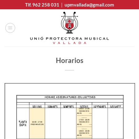
Saltar
Tlf. 962 258 031
|
upmvallada@gmail.com
al
contenido
Horarios