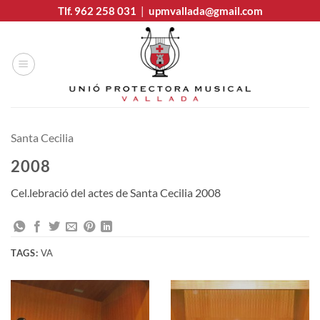
Skip
Tlf. 962 258 031
|
upmvallada@gmail.com
to
content
Santa Cecilia
2008
Cel.lebració del actes de Santa Cecilia 2008
TAGS:
VA