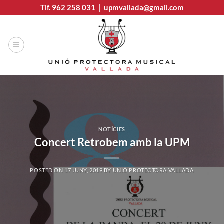
Skip
Tlf. 962 258 031
|
upmvallada@gmail.com
to
content
NOTÍCIES
Concert Retrobem amb la UPM
POSTED ON
17 JUNY, 2019
BY
UNIÓ PROTECTORA VALLADA