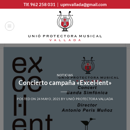
Saltar
Tlf. 962 258 031
|
upmvallada@gmail.com
al
contenido
NOTICIAS
Concierto campaña «Excel·lent»
POSTED ON
24 MAYO, 2021
BY
UNIÓ PROTECTORA VALLADA